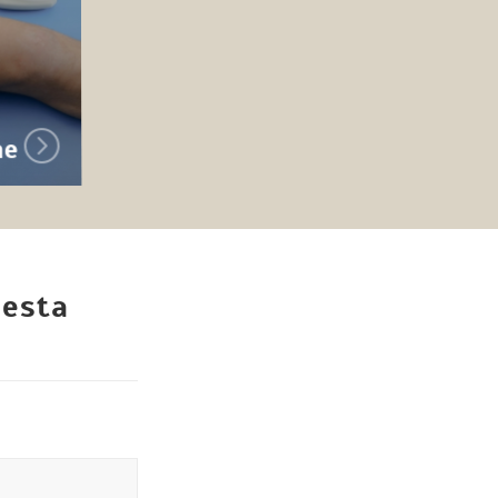
ne
iesta