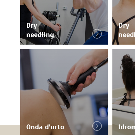
Dry
Dry
needling
need
Onda d’urto
Idro