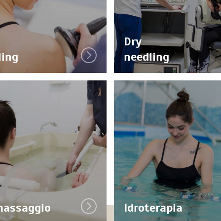
Dry
ling
needling
massaggio
Idroterapia