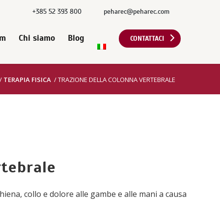
+385 52 393 800
peharec@peharec.com
em
Chi siamo
Blog
CONTATTACI
/
TERAPIA FISICA
/
TRAZIONE DELLA COLONNA VERTEBRALE
rtebrale
chiena, collo e dolore alle gambe e alle mani a causa