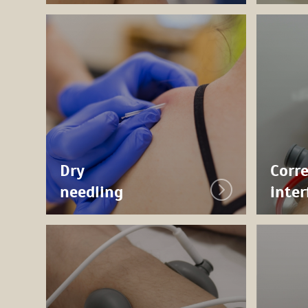
Dry
Corre
needling
inter