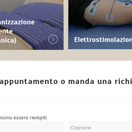
anizzazione
ente
anica)
Elettrostimolazio
 appuntamento o manda una rich
evono essere riempiti.