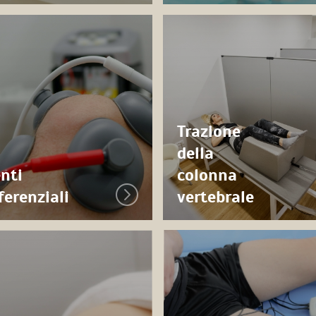
Trazione
della
nti
colonna
ferenziali
vertebrale