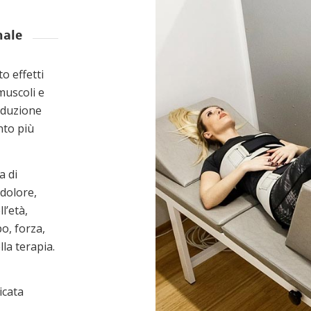
nale
o effetti
muscoli e
riduzione
nto più
a di
dolore,
l’età,
po, forza,
lla terapia.
icata