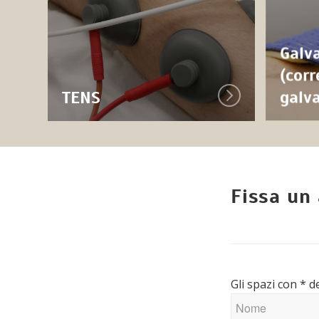
Galv
(corr
TENS
galv
Fissa un
Gli spazi con * d